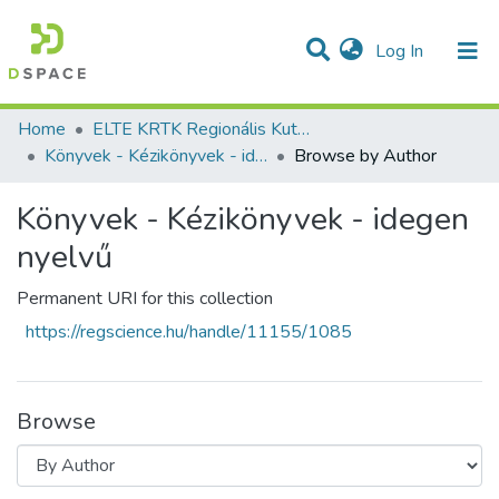
(current)
Log In
Communities & Collections
All of DSpace
Home
ELTE KRTK Regionális Kutatások Intézete
Könyvek - Kézikönyvek - idegen nyelvű
Browse by Author
Könyvek - Kézikönyvek - idegen
nyelvű
Permanent URI for this collection
https://regscience.hu/handle/11155/1085
Browse