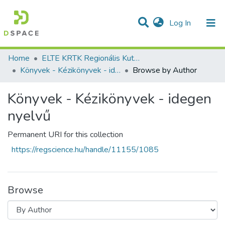
(current)
Log In
Communities & Collections
All of DSpace
Home
ELTE KRTK Regionális Kutatások Intézete
Könyvek - Kézikönyvek - idegen nyelvű
Browse by Author
Könyvek - Kézikönyvek - idegen
nyelvű
Permanent URI for this collection
https://regscience.hu/handle/11155/1085
Browse