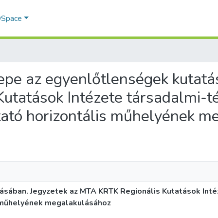
 DSpace
erepe az egyenlőtlenségek kutat
tatások Intézete társadalmi-té
tató horizontális műhelyének m
ásában. Jegyzetek az MTA KRTK Regionális Kutatások Inté
s műhelyének megalakulásához