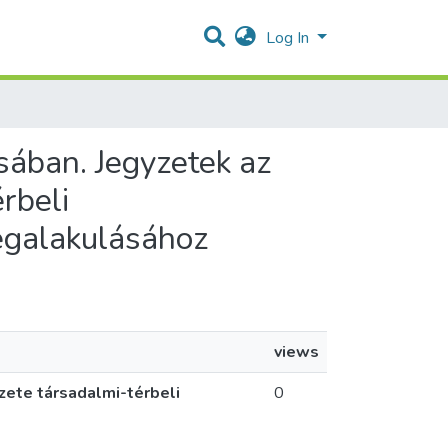
Log In
ásában. Jegyzetek az
rbeli
egalakulásához
views
zete társadalmi-térbeli
0