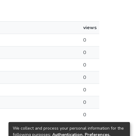
views
0
0
0
0
0
0
0
We collect and process your personal information for the
following purposes:
Authentication, Preferences,