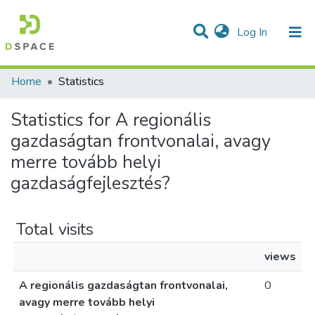
(current)
Log In
Communities & Collections
All of DSpace
Home
Statistics
Statistics for A regionális
gazdaságtan frontvonalai, avagy
merre tovább helyi
gazdaságfejlesztés?
Total visits
views
A regionális gazdaságtan frontvonalai,
0
avagy merre tovább helyi