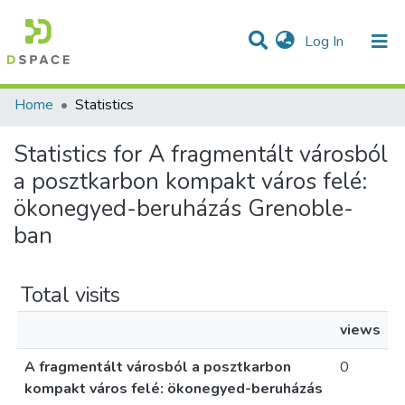
(current)
Log In
Communities & Collections
All of DSpace
Home
Statistics
Statistics for A fragmentált városból
a posztkarbon kompakt város felé:
ökonegyed-beruházás Grenoble-
ban
Total visits
views
A fragmentált városból a posztkarbon
0
kompakt város felé: ökonegyed-beruházás