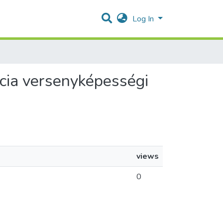
Log In
ancia versenyképességi
views
0