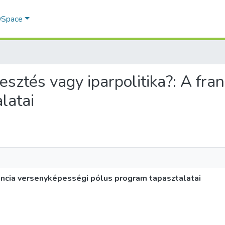
 DSpace
jlesztés vagy iparpolitika?: A fr
latai
francia versenyképességi pólus program tapasztalatai