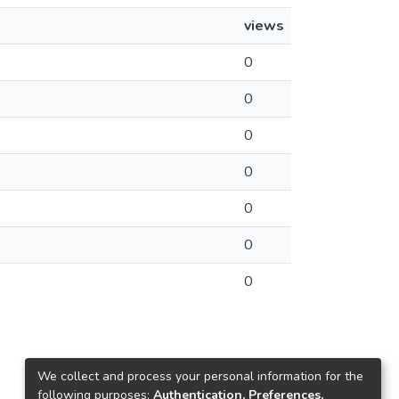
views
0
0
0
0
0
0
0
We collect and process your personal information for the
following purposes:
Authentication, Preferences,