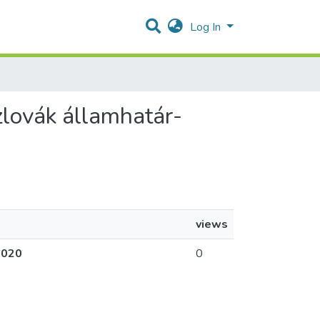
Log In
szlovák államhatár-
views
2020
0