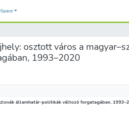
 DSpace
aújhely: osztott város a magyar–
atagában, 1993–2020
–szlovák államhatár-politikák változó forgatagában, 1993–