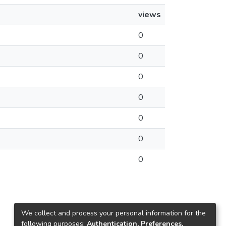
views
0
0
0
0
0
0
0
We collect and process your personal information for the
following purposes:
Authentication, Preferences,