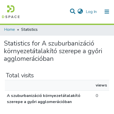
(current)
Log In
Communities & Collections
All of DSpace
Home
Statistics
Statistics for A szuburbanizáció
környezetátalakító szerepe a győri
agglomerációban
Total visits
views
A szuburbanizáció környezetátalakító
0
szerepe a győri agglomerációban