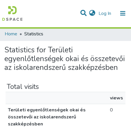
(current)
Log In
Communities & Collections
All of DSpace
Home
Statistics
Statistics for Területi
egyenlőtlenségek okai és összetevői
az iskolarendszerű szakképzésben
Total visits
views
Területi egyenlőtlenségek okai és
0
összetevői az iskolarendszerű
szakképzésben