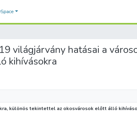
 DSpace
19 világjárvány hatásai a városo
ló kihívásokra
ra, különös tekintettel az okosvárosok előtt álló kihívás