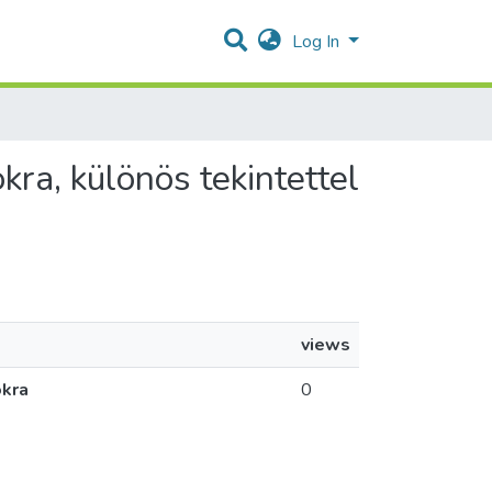
Log In
kra, különös tekintettel
views
okra
0