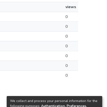
views
0
0
0
0
0
0
0
We collect and process your personal information for the
following purposes:
Authentication, Preferences,