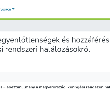
 DSpace
gegyenlőtlenségek és hozzáféré
i rendszeri halálozásokról
 – esettanulmány a magyarországi keringési rendszeri ha