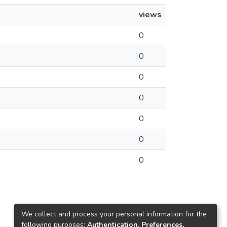
views
0
0
0
0
0
0
0
We collect and process your personal information for the
following purposes:
Authentication, Preferences,