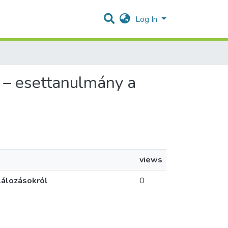
Log In
s – esettanulmány a
views
lálozásokról
0