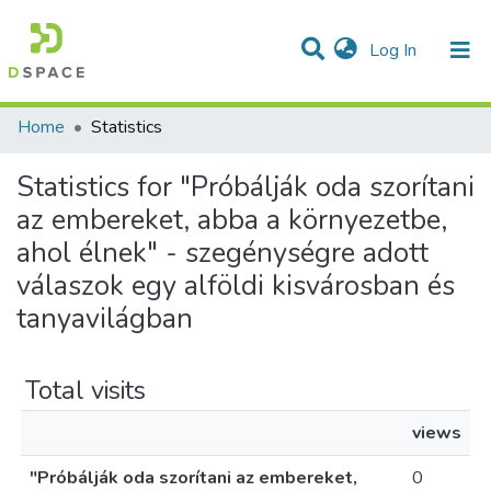
(current)
Log In
Communities & Collections
All of DSpace
Home
Statistics
Statistics for "Próbálják oda szorítani
az embereket, abba a környezetbe,
ahol élnek" - szegénységre adott
válaszok egy alföldi kisvárosban és
tanyavilágban
Total visits
views
"Próbálják oda szorítani az embereket,
0