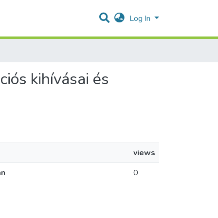
Log In
ciós kihívásai és
views
an
0