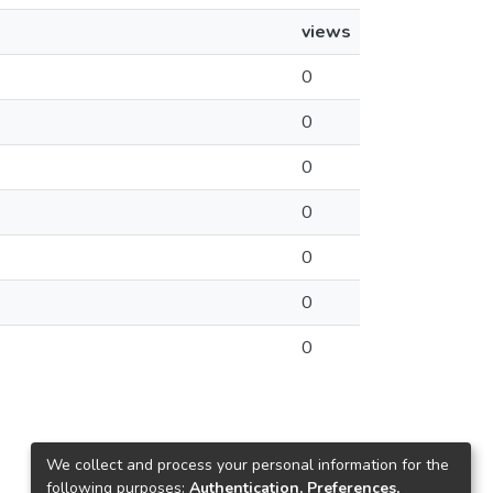
views
0
0
0
0
0
0
0
We collect and process your personal information for the
following purposes:
Authentication, Preferences,