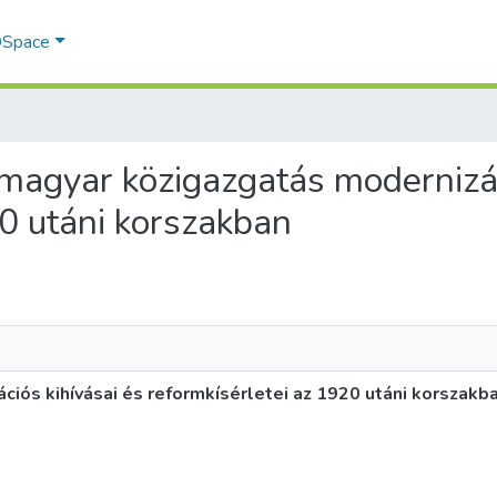
 DSpace
ti magyar közigazgatás modernizá
20 utáni korszakban
ciós kihívásai és reformkísérletei az 1920 utáni korszakb