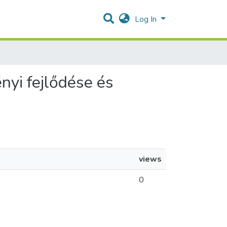
Log In
ényi fejlődése és
views
0