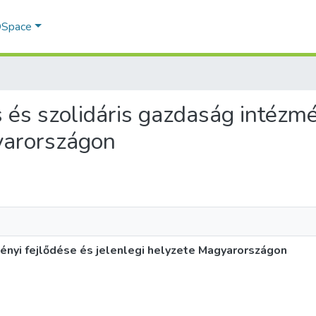
 DSpace
is és szolidáris gazdaság intézm
yarországon
ményi fejlődése és jelenlegi helyzete Magyarországon