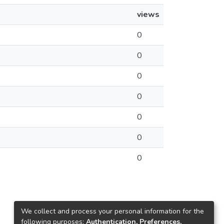
views
0
0
0
0
0
0
0
We collect and process your personal information for the
following purposes:
Authentication, Preferences,