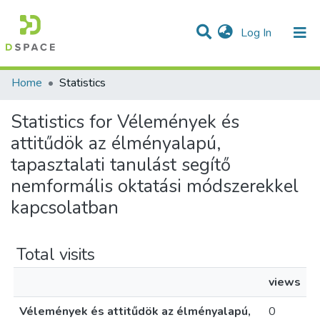
(current)
Log In
Communities & Collections
All of DSpace
Home
Statistics
Statistics for Vélemények és
attitűdök az élményalapú,
tapasztalati tanulást segítő
nemformális oktatási módszerekkel
kapcsolatban
Total visits
views
Vélemények és attitűdök az élményalapú,
0