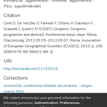
kormányzás
,
agglomeráció - Grenoble
,
agglomeráció -
Pécs
,
együttműködés
Citation
Conti S; De Vecchis G; Farinelli F; Ottens H; Salvatori F;
Scarpelli L (szerk.) IV EUGEO Congress: Congress
programme and abstract. Konferencia helye, ideje: Róma,
Olaszország, 2013.09.05-2013.09.07. Roma: Association
of European Geographical Societies (EUGEO), 2013. p. 206.
(ISBN:978-88-88692-88-3)
URI
http://hdl.handle.net/11155/516
Collections
Ismertetők, konferencia előadás absztraktok - idegen
nyelvű (RKI)
We collect and process your personal information for the
Full item page
following purposes:
Authentication, Preferences,