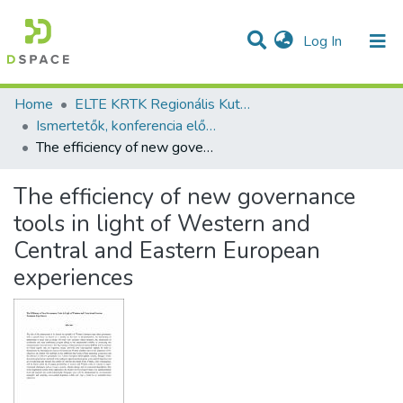
(current)
Log In
Communities & Collections
All of DSpace
Statistics
Home
ELTE KRTK Regionális Kutatások Intézete
Ismertetők, konferencia előadás absztraktok - idegen nyelvű (RKI)
The efficiency of new governance tools in light of Western and Central and Eastern European experiences
The efficiency of new governance
tools in light of Western and
Central and Eastern European
experiences