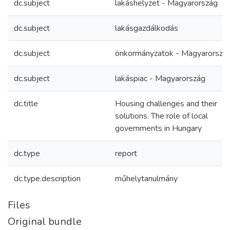
dc.subject
lakáshelyzet - Magyarország
dc.subject
lakásgazdálkodás
dc.subject
önkormányzatok - Magyarorszá
dc.subject
lakáspiac - Magyarország
dc.title
Housing challenges and their
solutions. The role of local
governments in Hungary
dc.type
report
dc.type.description
műhelytanulmány
Files
Original bundle