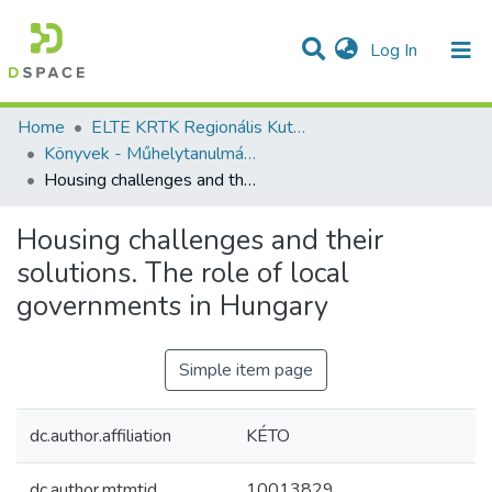
(current)
Log In
Communities & Collections
All of DSpace
Statistics
Home
ELTE KRTK Regionális Kutatások Intézete
Könyvek - Műhelytanulmányok (Working Papers) - idegen nyelvű (RKI)
Housing challenges and their solutions. The role of local governments in Hungary
Housing challenges and their
solutions. The role of local
governments in Hungary
Simple item page
dc.author.affiliation
KÉTO
dc.author.mtmtid
10013829