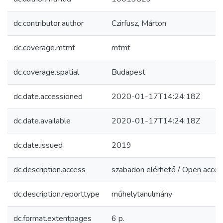
dc.contributor.author
Czirfusz, Márton
dc.coverage.mtmt
mtmt
dc.coverage.spatial
Budapest
dc.date.accessioned
2020-01-17T14:24:18Z
dc.date.available
2020-01-17T14:24:18Z
dc.date.issued
2019
dc.description.access
szabadon elérhető / Open acces
dc.description.reporttype
műhelytanulmány
dc.format.extentpages
6 p.