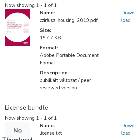
Now showing
1 - 1 of 1
Name:
Down
czirfusz_housing_2019.pdf
load
Size:
197.7 KB
Format:
Adobe Portable Document
Format
Description:
publikált változat / peer
reviewed version
License bundle
Now showing
1 - 1 of 1
Name:
Down
No
license.txt
load
Thumbnail