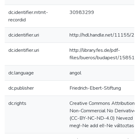
dc.identifier.mtmt-
30983299
recordid
dc.identifier.uri
http://hdl.handle.net/11155/2
dc.identifier.uri
http://library.fes.de/pdf-
files/bueros/budapest/15851.p
dc.language
angol
dc.publisher
Friedrich-Ebert-Stiftung
dc.rights
Creative Commons Attribution
Non-Commercial No Derivatives
(CC-BY-NC-ND-4.0) Nevezd
meg!-Ne add el!-Ne változtasd!