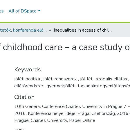
ics
All of DSpace
Ismertetők, konferencia előadás absztraktok - idegen nyelvű (RKI)
Inequalities in access of childhood care – a case study of children’s social well-being in Hungary
f childhood care – a case study of
Keywords
jóléti politika
,
jóléti rendszerek
,
jól-lét
,
szociális ellátás
,
ellátórendszer
,
gyermekjóllét
,
társadalmi egyenlőtlensé
Citation
10th General Conference Charles University in Prague 7
2016. Konferencia helye, ideje: Prága, Csehország, 201
Prague: Charles University, Paper Online