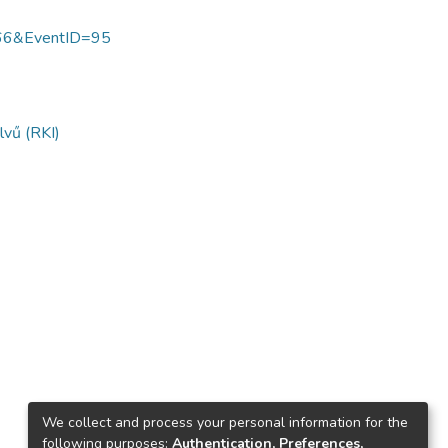
1166&EventID=95
lvű (RKI)
We collect and process your personal information for the
following purposes:
Authentication, Preferences,