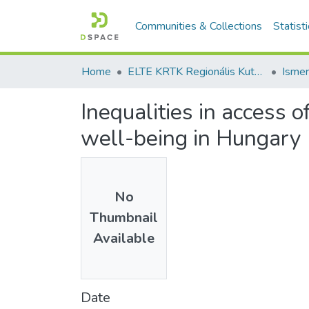
Communities & Collections
Statist
Home
ELTE KRTK Regionális Kutatások Intézete
Inequalities in access o
well-being in Hungary
No
Thumbnail
Available
Date