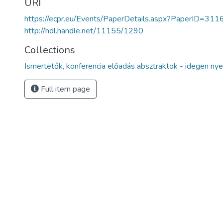
URI
https://ecpr.eu/Events/PaperDetails.aspx?PaperID=3
http://hdl.handle.net/11155/1290
Collections
Ismertetők, konferencia előadás absztraktok - idegen nye
Full item page