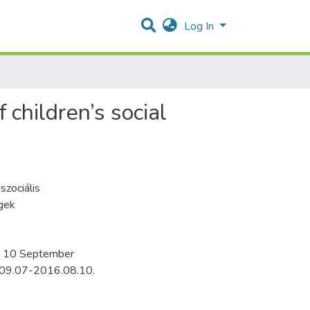
Log In
 children’s social
szociális
gek
 – 10 September
6.09.07-2016.08.10.