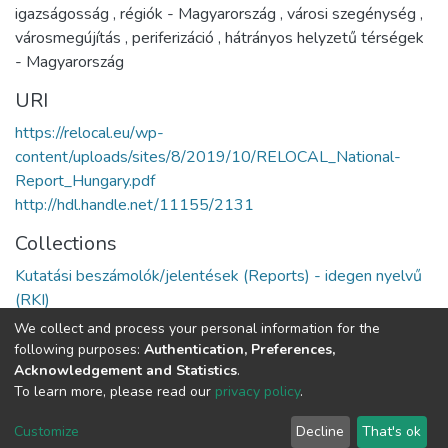
igazságosság
,
régiók - Magyarország
,
városi szegénység
,
városmegújítás
,
periferizáció
,
hátrányos helyzetű térségek
- Magyarország
URI
https://relocal.eu/wp-
content/uploads/sites/8/2019/10/RELOCAL_National-
Report_Hungary.pdf
http://hdl.handle.net/11155/2131
Collections
Kutatási beszámolók/jelentések (Reports) - idegen nyelvű
(RKI)
We collect and process your personal information for the
Full item page
following purposes:
Authentication, Preferences,
Acknowledgement and Statistics
.
To learn more, please read our
privacy policy
.
DSpace software
copyright © 2002-2026
LYRASIS
Cookie
Privacy
End User
Send
Customize
Decline
That's ok