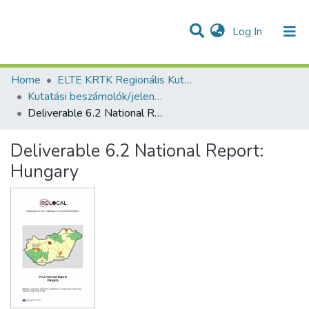
(current)
Log In
Communities & Collections
All of DSpace
Statistics
Home
ELTE KRTK Regionális Kutatások Intézete
Kutatási beszámolók/jelentések (Reports) - idegen nyelvű (RKI)
Deliverable 6.2 National Report: Hungary
Deliverable 6.2 National Report:
Hungary