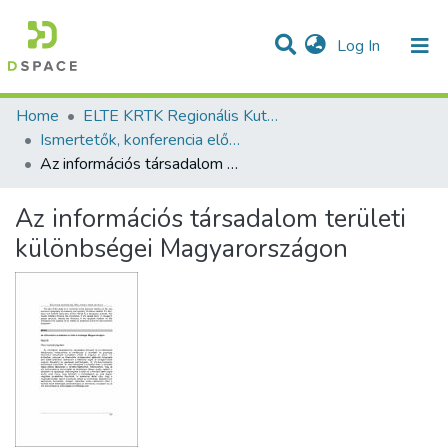
(current)
Log In
Communities & Collections
All of DSpace
Statistics
Home
ELTE KRTK Regionális Kutatások Intézete
Ismertetők, konferencia előadás absztraktok - magyar nyelvű (RKI)
Az információs társadalom területi különbségei Magyarországon
Az információs társadalom területi
különbségei Magyarországon