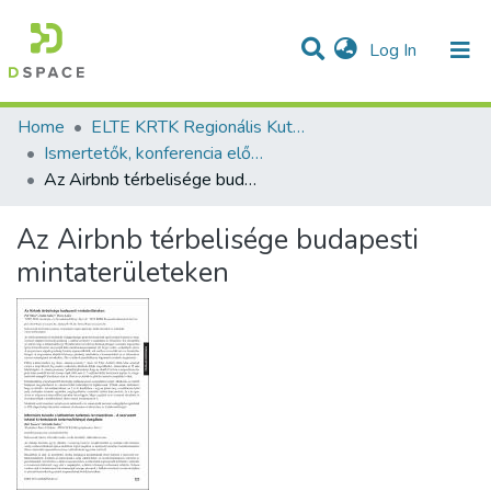
(current)
Log In
Communities & Collections
All of DSpace
Statistics
Home
ELTE KRTK Regionális Kutatások Intézete
Ismertetők, konferencia előadás absztraktok - magyar nyelvű (RKI)
Az Airbnb térbelisége budapesti mintaterületeken
Az Airbnb térbelisége budapesti
mintaterületeken