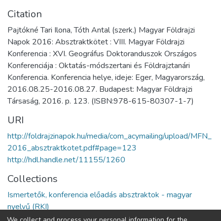
Citation
Pajtókné Tari Ilona, Tóth Antal (szerk.) Magyar Földrajzi
Napok 2016: Absztraktkötet : VIII. Magyar Földrajzi
Konferencia : XVI. Geográfus Doktoranduszok Országos
Konferenciája : Oktatás-módszertani és Földrajztanári
Konferencia. Konferencia helye, ideje: Eger, Magyarország,
2016.08.25-2016.08.27. Budapest: Magyar Földrajzi
Társaság, 2016. p. 123. (ISBN:978-615-80307-1-7)
URI
http://foldrajzinapok.hu/media/com_acymailing/upload/MFN_
2016_absztraktkotet.pdf#page=123
http://hdl.handle.net/11155/1260
Collections
Ismertetők, konferencia előadás absztraktok - magyar
nyelvű (RKI)
We collect and process your personal information for the