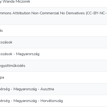
by Wanda Miczorek
ommons Attribution Non-Commercial No Derivatives (CC-BY-NC
ás
kozások
kozások - Magyarország
 együttműködés
ópa
térség - Magyarország - Ausztria
térség - Magyarország - Horvátország