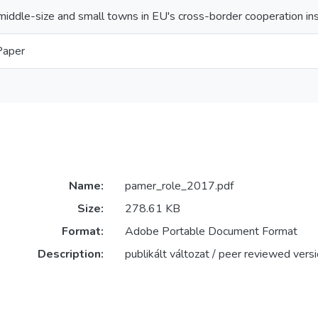
 middle-size and small towns in EU's cross-border cooperation in
Paper
Name:
pamer_role_2017.pdf
Size:
278.61 KB
Format:
Adobe Portable Document Format
Description:
publikált változat / peer reviewed vers