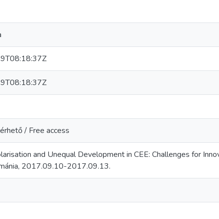
a
9T08:18:37Z
9T08:18:37Z
érhető / Free access
larisation and Unequal Development in CEE: Challenges for Innov
mánia, 2017.09.10-2017.09.13.