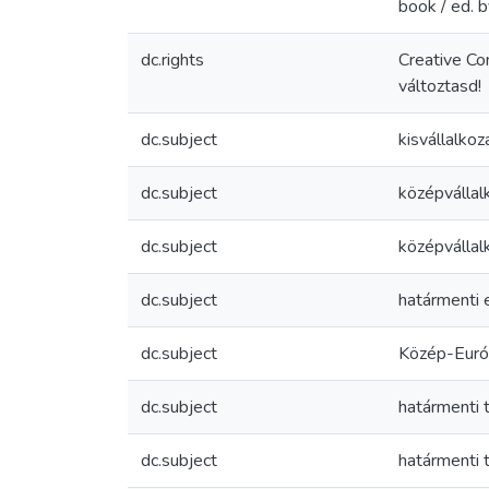
book / ed. 
dc.rights
Creative C
változtasd!
dc.subject
kisvállalkoz
dc.subject
középvállal
dc.subject
középvállal
dc.subject
határmenti
dc.subject
Közép-Eur
dc.subject
határmenti 
dc.subject
határmenti 