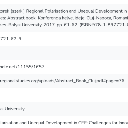
rek (szerk.) Regional Polarisation and Unequal Development in 
ies: Abstract book. Konferencia helye, ideje: Cluj-Napoca, Romá
bes-Bolyai University, 2017. pp. 61-62. (ISBN:978-1-897721-
7721-62-9
handle.net/11155/1657
regionalstudies.org/uploads/Abstract_Book_Cluj.pdf#page=76
i University
larisation and Unequal Development in CEE: Challenges for Innov