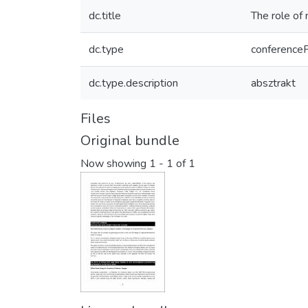
dc.title
The role of
dc.type
conference
dc.type.description
absztrakt
Files
Original bundle
Now showing
1 - 1 of 1