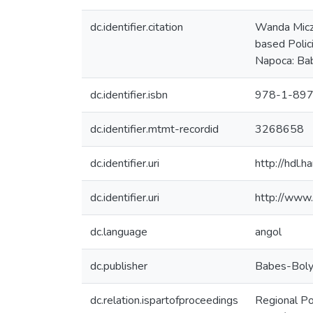
dc.identifier.citation
Wanda Miczo
based Polic
Napoca: Ba
dc.identifier.isbn
978-1-89
dc.identifier.mtmt-recordid
3268658
dc.identifier.uri
http://hdl.
dc.identifier.uri
http://www.
dc.language
angol
dc.publisher
Babes-Bolya
dc.relation.ispartofproceedings
Regional Po