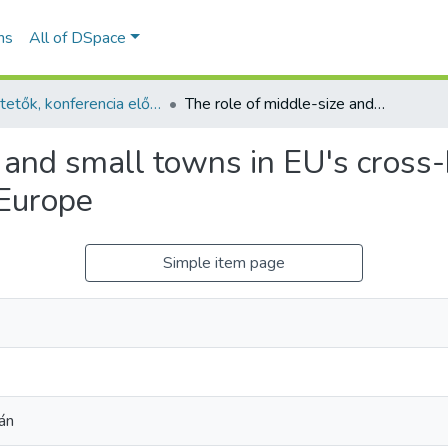
ns
All of DSpace
Ismertetők, konferencia előadás absztraktok - idegen nyelvű (RKI)
The role of middle-size and small towns in EU's cross-border cooperation instruments in Central Europe
e and small towns in EU's cross
 Europe
Simple item page
án