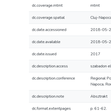
dc.coverage.mtmt
mtmt
dc.coverage.spatial
Cluj-Napoc
dc.date.accessioned
2018-05-2
dc.date.available
2018-05-2
dc.date.issued
2017
dc.description.access
szabadon el
dc.description.conference
Regional Po
Napoca, Ro
dc.description.note
Absztrakt
dc.format.extentpages
p. 61-62.