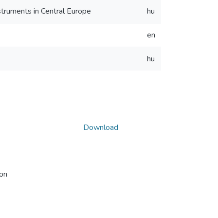
struments in Central Europe
hu
en
hu
Download
ion