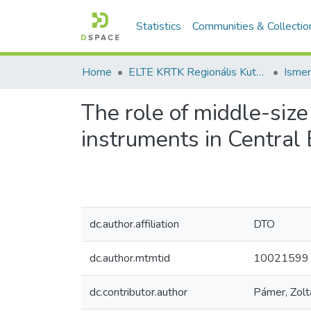
Statistics
Communities & Collectio
Home
ELTE KRTK Regionális Kutatások Intézete
The role of middle-siz
instruments in Central
dc.author.affiliation
DTO
dc.author.mtmtid
10021599
dc.contributor.author
Pámer, Zolt