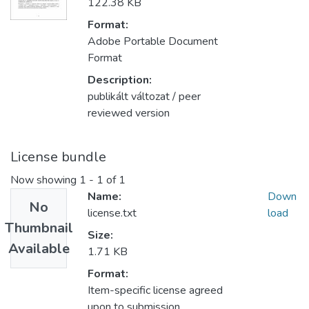
122.38 KB
Format:
Adobe Portable Document
Format
Description:
publikált változat / peer
reviewed version
License bundle
Now showing
1 - 1 of 1
Name:
Down
No
license.txt
load
Thumbnail
Size:
Available
1.71 KB
Format:
Item-specific license agreed
upon to submission