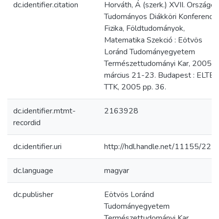
dc.identifier.citation
Horváth, Á (szerk.) XVII. Országos
Tudományos Diákköri Konferencia
Fizika, Földtudományok,
Matematika Szekció : Eötvös
Loránd Tudományegyetem
Természettudományi Kar, 2005.
március 21-23. Budapest : ELTE
TTK, 2005 pp. 36.
dc.identifier.mtmt-
2163928
recordid
dc.identifier.uri
http://hdl.handle.net/11155/221
dc.language
magyar
dc.publisher
Eötvös Loránd
Tudományegyetem
Természettudományi Kar