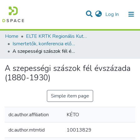
(current)
Log In
Communities & Collections
All of DSpace
Statistics
Home
ELTE KRTK Regionális Kutatások Intézete
Ismertetők, konferencia előadás absztraktok - magyar nyelvű (RKI)
A szepességi szászok fél évszázada (1880-1930)
A szepességi szászok fél évszázada
(1880-1930)
Simple item page
dc.author.affiliation
KÉTO
dc.author.mtmtid
10013829