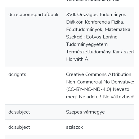
dc.relation.ispartofbook
XVII. Országos Tudományos
Diákköri Konferencia Fizika,
Földtudományok, Matematika
Szekció : Eötvös Loránd
Tudományegyetem
Természettudományi Kar / szerk.
Horváth Á.
dc.rights
Creative Commons Attribution
Non-Commercial No Derivatives
(CC-BY-NC-ND-4.0) Nevezd
meg!-Ne add el!-Ne változtasd!
dc.subject
Szepes vármegye
dc.subject
szászok