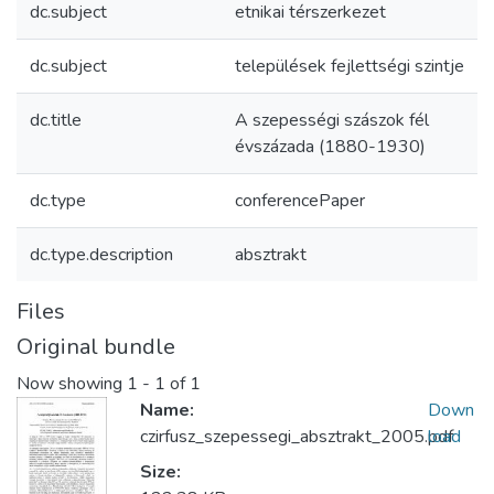
dc.subject
etnikai térszerkezet
dc.subject
települések fejlettségi szintje
dc.title
A szepességi szászok fél
évszázada (1880-1930)
dc.type
conferencePaper
dc.type.description
absztrakt
Files
Original bundle
Now showing
1 - 1 of 1
Name:
Down
czirfusz_szepessegi_absztrakt_2005.pdf
load
Size: