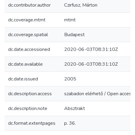
dc.contributor.author
Czirfusz, Márton
dc.coverage.mtmt
mtmt
dc.coverage.spatial
Budapest
dc.date.accessioned
2020-06-03T08:31:10Z
dc.date.available
2020-06-03T08:31:10Z
dc.date.issued
2005
dc.description.access
szabadon elérhető / Open access
dc.description.note
Absztrakt
dc.format.extentpages
p. 36.