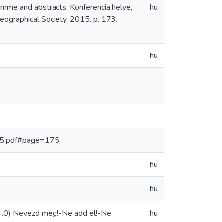
mme and abstracts. Konferencia helye,
hu
ographical Society, 2015. p. 173.
hu
15.pdf#page=175
hu
hu
.0) Nevezd meg!-Ne add el!-Ne
hu