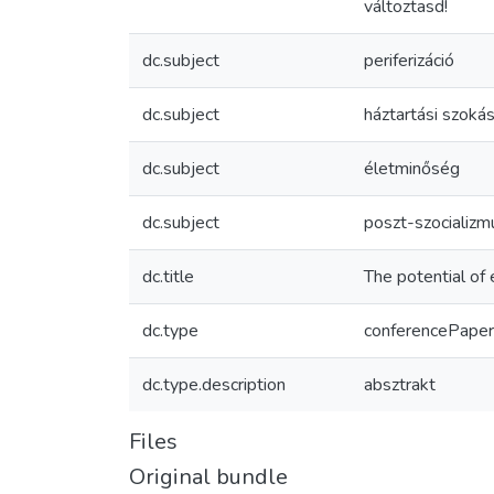
változtasd!
dc.subject
periferizáció
dc.subject
háztartási szoká
dc.subject
életminőség
dc.subject
poszt-szocializm
dc.title
The potential of 
dc.type
conferencePaper
dc.type.description
absztrakt
Files
Original bundle