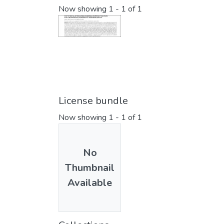
Now showing
1 - 1 of 1
License bundle
Now showing
1 - 1 of 1
No
Thumbnail
Available