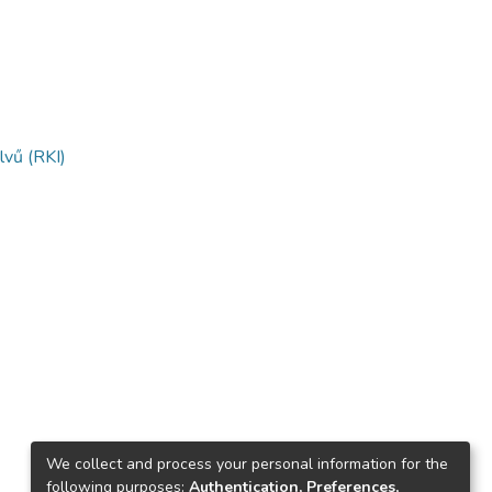
lvű (RKI)
We collect and process your personal information for the
following purposes:
Authentication, Preferences,