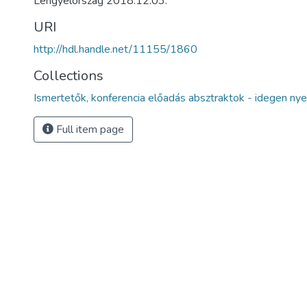
Lengyelország 2018.12.03.
URI
http://hdl.handle.net/11155/1860
Collections
Ismertetők, konferencia előadás absztraktok - idegen nye
Full item page