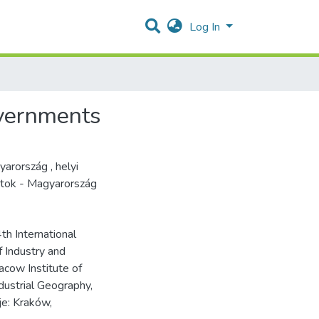
Log In
overnments
gyarország
,
helyi
tok - Magyarország
th International
f Industry and
acow Institute of
dustrial Geography,
e: Kraków,