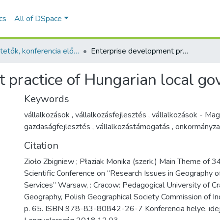
ics
All of DSpace
Ismertetők, konferencia előadás absztraktok - idegen nyelvű (RKI)
Enterprise development practice of Hungarian local governments
 practice of Hungarian local g
Keywords
vállalkozások
,
vállalkozásfejlesztés
,
vállalkozások - Ma
gazdaságfejlesztés
,
vállalkozástámogatás
,
önkormányza
Citation
Zioło Zbigniew ; Płaziak Monika (szerk.) Main Theme of 34
Scientific Conference on “Research Issues in Geography o
Services” Warsaw, : Cracow: Pedagogical University of Cr
Geography, Polish Geographical Society Commission of In
p. 65. ISBN 978-83-80842-26-7 Konferencia helye, idej