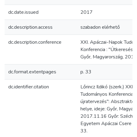
dc.date.issued
2017
dc.description.access
szabadon elérhető
dc.description.conference
XXI. Apáczai-Napok Tudo
Konferencia : "Útkeresés é
Győr, Magyarország, 2017
dc.format.extentpages
p. 33
dc.identifier.citation
Lőrincz Ildikó (szerk.) XXI
Tudományos Konferencia :
újratervezés": Absztraktok
helye, ideje: Győr, Magyar
2017.11.16 Győr: Széchen
Egyetem Apáczai Csere Ján
33.