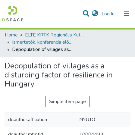
(current)
Log In
Communities & Collections
All of DSpace
Statistics
Home
ELTE KRTK Regionális Kutatások Intézete
Ismertetők, konferencia előadás absztraktok - idegen nyelvű (RKI)
Depopulation of villages as a disturbing factor of resilience in Hungary
Depopulation of villages as a
disturbing factor of resilience in
Hungary
Simple item page
dc.author.affiliation
NYUTO
dc.author.mtmtid
10004493