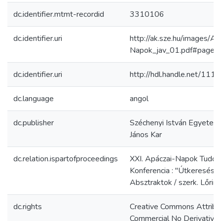
dc.identifier.mtmt-recordid
3310106
dc.identifier.uri
http://ak.sze.hu/images/
Napok_jav_01.pdf#page
dc.identifier.uri
http://hdl.handle.net/11
dc.language
angol
dc.publisher
Széchenyi István Egyetem
János Kar
dc.relation.ispartofproceedings
XXI. Apáczai-Napok Tudo
Konferencia : "Útkeresés é
Absztraktok / szerk. Lőrinc
dc.rights
Creative Commons Attribu
Commercial No Derivativ