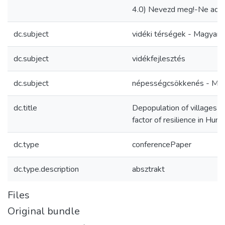
4.0) Nevezd meg!-Ne add e
dc.subject
vidéki térségek - Magyaro
dc.subject
vidékfejlesztés
dc.subject
népességcsökkenés - Mag
dc.title
Depopulation of villages as
factor of resilience in Hung
dc.type
conferencePaper
dc.type.description
absztrakt
Files
Original bundle