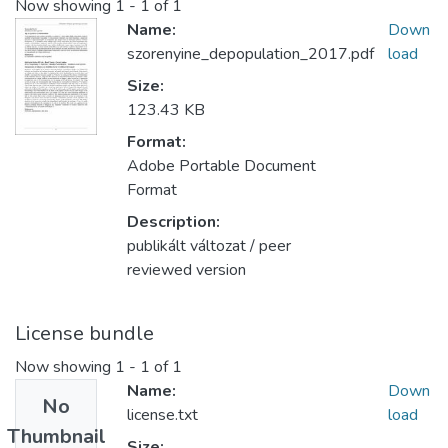
Now showing
1 - 1 of 1
Name:
Down
szorenyine_depopulation_2017.pdf
load
Size:
123.43 KB
Format:
Adobe Portable Document
Format
Description:
publikált változat / peer
reviewed version
License bundle
Now showing
1 - 1 of 1
Name:
Down
No
license.txt
load
Thumbnail
Size: