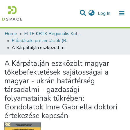
(current)
Log In
Communities & Collections
All of DSpace
Statistics
Home
ELTE KRTK Regionális Kutatások Intézete
Előadások, prezentációk (RKI)
A Kárpátalján eszközölt magyar tőkebefektetések sajátosságai a magyar - ukrán határtérség társadalmi - gazdasági folyamatainak tükrében: Gondolatok Imre Gabriella doktori értekezése kapcsán
A Kárpátalján eszközölt magyar
tőkebefektetések sajátosságai a
magyar - ukrán határtérség
társadalmi - gazdasági
folyamatainak tükrében:
Gondolatok Imre Gabriella doktori
értekezése kapcsán