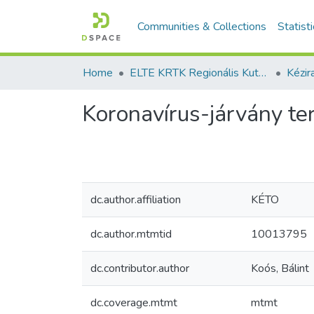
Communities & Collections
Statist
Home
ELTE KRTK Regionális Kutatások Intézete
Koronavírus-járvány ter
dc.author.affiliation
KÉTO
dc.author.mtmtid
10013795
dc.contributor.author
Koós, Bálint
dc.coverage.mtmt
mtmt