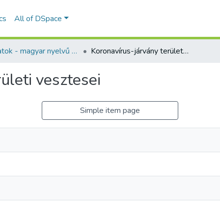
ics
All of DSpace
Kéziratok - magyar nyelvű (RKI)
Koronavírus-járvány területi vesztesei
ületi vesztesei
Simple item page