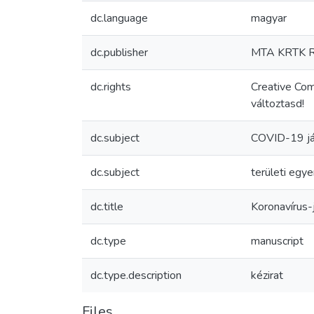
dc.language
magyar
dc.publisher
MTA KRTK Re
dc.rights
Creative Co
változtasd!
dc.subject
COVID-19 já
dc.subject
területi egy
dc.title
Koronavírus-j
dc.type
manuscript
dc.type.description
kézirat
Files