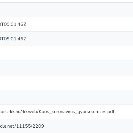
T09:01:46Z
T09:01:46Z
docs.rkk.hu/rkkweb/Koos_koronavirus_gyorselemzes.pdf
andle.net/11155/2209