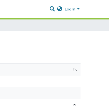
Log In
hu
hu