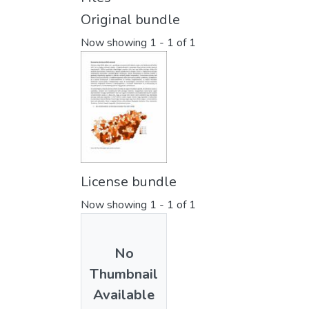
Original bundle
Now showing
1 - 1 of 1
License bundle
Now showing
1 - 1 of 1
No
Thumbnail
Available