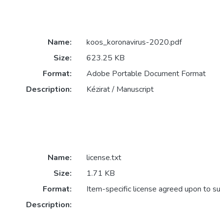
Name:
koos_koronavirus-2020.pdf
Size:
623.25 KB
Format:
Adobe Portable Document Format
Description:
Kézirat / Manuscript
Name:
license.txt
Size:
1.71 KB
Format:
Item-specific license agreed upon to s
Description: