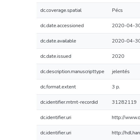
dc.coverage.spatial
Pécs
dc.date.accessioned
2020-04-30
dc.date.available
2020-04-30
dc.date.issued
2020
dc.description.manuscripttype
jelentés
dc.format.extent
3 p.
dc.identifier.mtmt-recordid
31282119
dc.identifier.uri
http://www.
dc.identifier.uri
http://hdl.h