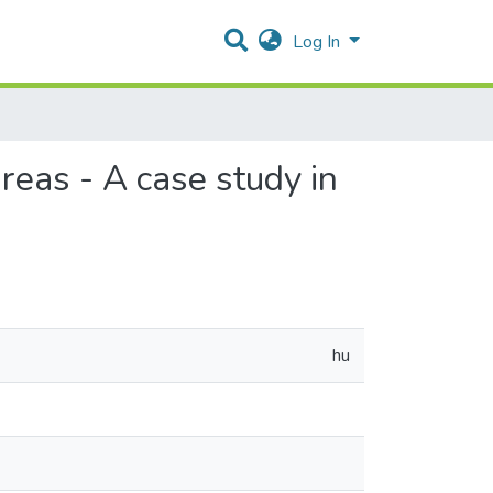
Log In
areas - A case study in
hu