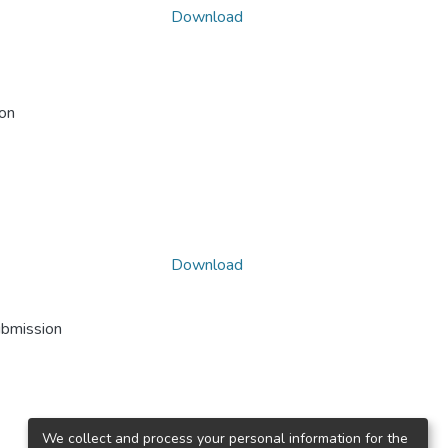
Download
ion
Download
ubmission
We collect and process your personal information for the