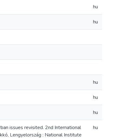
hu
hu
hu
hu
hu
an issues revisited. 2nd International
hu
kó, Lengyelország : National Institute