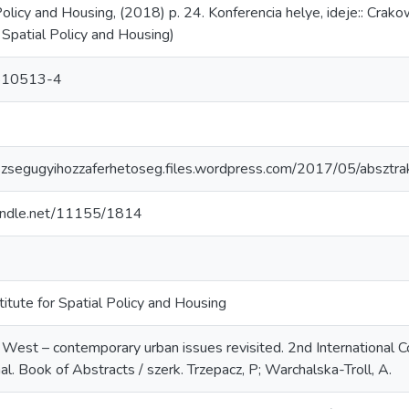
 Policy and Housing, (2018) p. 24. Konferencia helye, ideje:: Cr
r Spatial Policy and Housing)
510513-4
szsegugyihozzaferhetoseg.files.wordpress.com/2017/05/absztra
handle.net/11155/1814
titute for Spatial Policy and Housing
West – contemporary urban issues revisited. 2nd International
al. Book of Abstracts / szerk. Trzepacz, P; Warchalska-Troll, A.