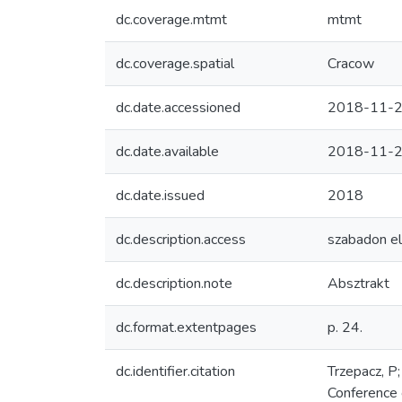
dc.coverage.mtmt
mtmt
dc.coverage.spatial
Cracow
dc.date.accessioned
2018-11-2
dc.date.available
2018-11-2
dc.date.issued
2018
dc.description.access
szabadon el
dc.description.note
Absztrakt
dc.format.extentpages
p. 24.
dc.identifier.citation
Trzepacz, P
Conference 