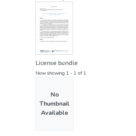
License bundle
Now showing
1 - 1 of 1
No
Thumbnail
Available