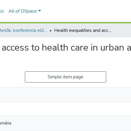
ics
All of DSpace
Ismertetők, konferencia előadás absztraktok - idegen nyelvű (RKI)
Health inequalities and access to health care in urban areas - A case study in Budapest, Hungary
 access to health care in urban 
Simple item page
amária