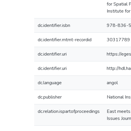
for Spatial
Institute fo
dc.identifier.isbn
978-836-
dc.identifier.mtmt-recordid
30317789
dc.identifier.uri
https://ege
dc.identifier.uri
http://hdl.
dc.language
angol
dc.publisher
National Ins
dc.relation.ispartofproceedings
East meets 
Issues Journ