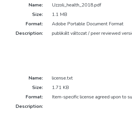
Name:
Uzzoli_health_2018.pdf
Size:
1.1 MB
Format:
Adobe Portable Document Format
Description:
publikált változat / peer reviewed vers
Name:
license.txt
Size:
1.71 KB
Format:
Item-specific license agreed upon to s
Description: