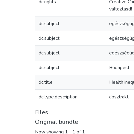
dc.rights
Creative C
változtasd!
dc.subject
egészségügy
dc.subject
egészségüg
dc.subject
egészségüg
dc.subject
Budapest
dc.title
Health ineq
dc.type.description
absztrakt
Files
Original bundle
Now showing
1 - 1 of 1