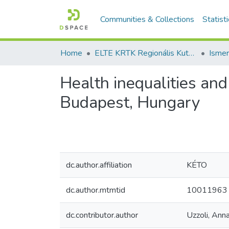
Communities & Collections
Statist
Home
ELTE KRTK Regionális Kutatások Intézete
Health inequalities and
Budapest, Hungary
dc.author.affiliation
KÉTO
dc.author.mtmtid
10011963
dc.contributor.author
Uzzoli, Ann