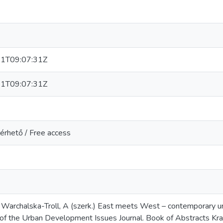
1T09:07:31Z
1T09:07:31Z
érhető / Free access
; Warchalska-Troll, A (szerk.) East meets West – contemporary urb
of the Urban Development Issues Journal. Book of Abstracts Krak