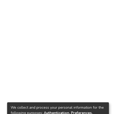
We collect and process your personal information for the
following purposes:
Authentication, Preferences,