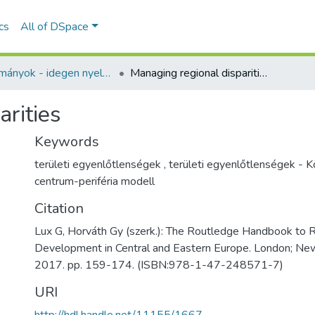
ics
All of DSpace
Tanulmányok - idegen nyelvű (RKI)
Managing regional disparities
arities
Keywords
területi egyenlőtlenségek
,
területi egyenlőtlenségek -
centrum-periféria modell
Citation
Lux G, Horváth Gy (szerk.): The Routledge Handbook to 
Development in Central and Eastern Europe. London; New
2017. pp. 159-174. (ISBN:978-1-47-248571-7)
URI