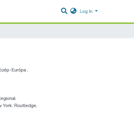
Log In
 Közép-Európa
,
Regional
 York: Routledge,