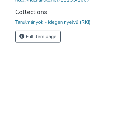
http://hdl.handle.net/11155/1667
Collections
Tanulmányok - idegen nyelvű (RKI)
Full item page