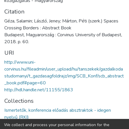
közigazgatás - Magyarország
Citation
Géza, Salamin; László, Jeney; Márton, Péti (szerk.) Spaces
Crossing Borders : Abstract Book
Budapest, Magyarország : Corvinus University of Budapest,
2018. p. 60.
URI
http://www.uni-
corvinus.hu/fileadmin/user_upload/hu/tanszekek/gazdalkoda
studomanyi/t_gazdasagfoldrajz/img/SCB_Konf/scb_abstract
_book.pdf#page=60
http://hdl.handle.net/11155/1863
Collections
Ismertetők, konferencia előadás absztraktok - idegen
nyelvű (RKI)
We collect and process your personal information for the