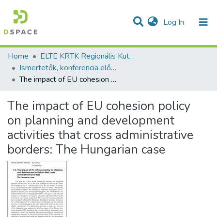
(current)
Log In
Communities & Collections
All of DSpace
Statistics
Home
ELTE KRTK Regionális Kutatások Intézete
Ismertetők, konferencia előadás absztraktok - idegen nyelvű (RKI)
The impact of EU cohesion policy on planning and development activities that cross administrative borders: The Hungarian case
The impact of EU cohesion policy
on planning and development
activities that cross administrative
borders: The Hungarian case