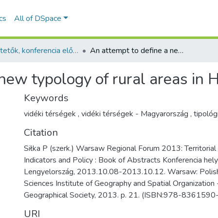
ics
All of DSpace
Ismertetők, konferencia előadás absztraktok - idegen nyelvű (RKI)
An attempt to define a new typology of rural areas in Hungary
 new typology of rural areas in
Keywords
vidéki térségek
,
vidéki térségek - Magyarország
,
tipológ
Citation
Siłka P (szerk.) Warsaw Regional Forum 2013: Territorial
Indicators and Policy : Book of Abstracts Konferencia hel
Lengyelország, 2013.10.08-2013.10.12. Warsaw: Polis
Sciences Institute of Geography and Spatial Organization 
Geographical Society, 2013. p. 21. (ISBN:978-8361590
URI