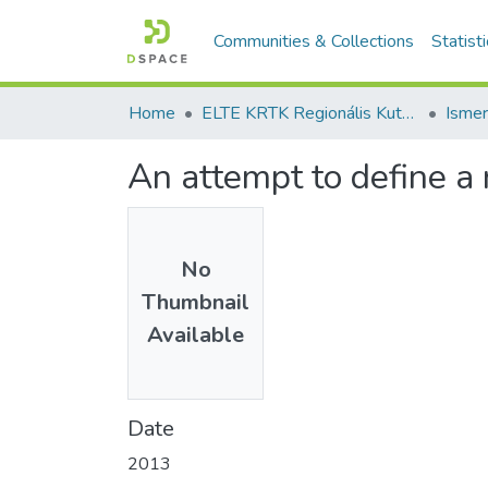
Communities & Collections
Statist
Home
ELTE KRTK Regionális Kutatások Intézete
An attempt to define a
No
Thumbnail
Available
Date
2013