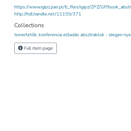
https://www.igipz.pan.pl/tl_files/igipz/ZPZ/GP/book_abs
http://hdl.handle.net/11155/371
Collections
Ismertetők, konferencia előadás absztraktok - idegen nye
Full item page