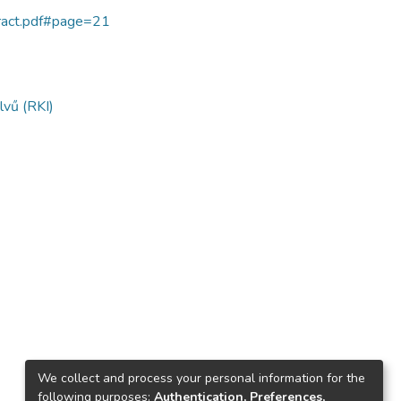
tract.pdf#page=21
lvű (RKI)
We collect and process your personal information for the
following purposes:
Authentication, Preferences,