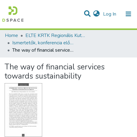
(current)
Log In
Communities & Collections
All of DSpace
Statistics
Home
ELTE KRTK Regionális Kutatások Intézete
Ismertetők, konferencia előadás absztraktok - idegen nyelvű (RKI)
The way of financial services towards sustainability
The way of financial services
towards sustainability