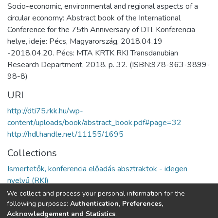
Socio-economic, environmental and regional aspects of a
circular economy: Abstract book of the International
Conference for the 75th Anniversary of DTI. Konferencia
helye, ideje: Pécs, Magyarország, 2018.04.19
-2018.04.20. Pécs: MTA KRTK RKI Transdanubian
Research Department, 2018. p. 32. (ISBN:978-963-9899-
98-8)
URI
http://dti75.rkk.hu/wp-
content/uploads/book/abstract_book.pdf#page=32
http://hdl.handle.net/11155/1695
Collections
Ismertetők, konferencia előadás absztraktok - idegen
nyelvű (RKI)
We collect and process your personal information for the
Full item page
following purposes:
Authentication, Preferences,
Acknowledgement and Statistics
.