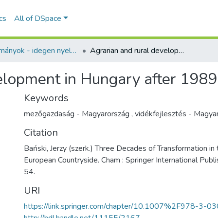
ics
All of DSpace
Tanulmányok - idegen nyelvű (RKI)
Agrarian and rural development in Hungary after 1989
elopment in Hungary after 1989
Keywords
mezőgazdaság - Magyarország
,
vidékfejlesztés - Magya
Citation
Bański, Jerzy (szerk.) Three Decades of Transformation in
European Countryside. Cham : Springer International Publ
54.
URI
https://link.springer.com/chapter/10.1007%2F978-3-