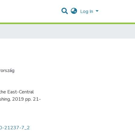
Log In
rország
 the East-Central
ishing, 2019 pp. 21-
030-21237-7_2