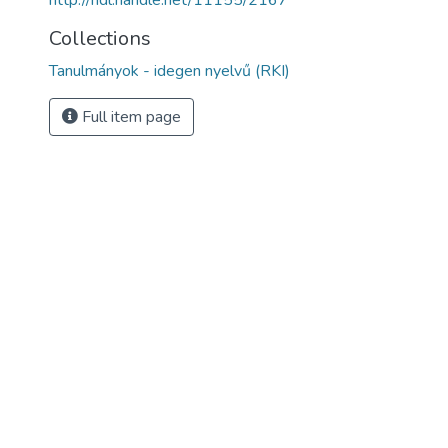
http://hdl.handle.net/11155/2167
Collections
Tanulmányok - idegen nyelvű (RKI)
Full item page