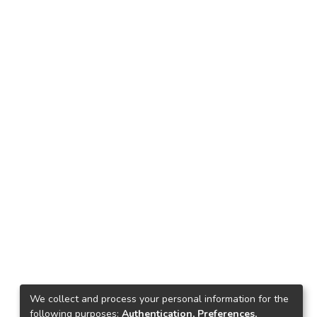
We collect and process your personal information for the
following purposes:
Authentication, Preferences,