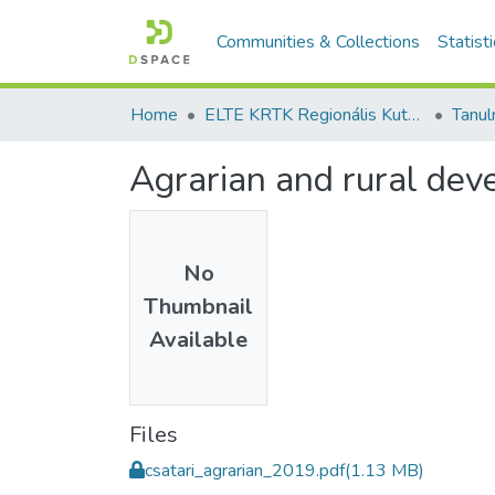
Communities & Collections
Statist
Home
ELTE KRTK Regionális Kutatások Intézete
Agrarian and rural dev
No
Thumbnail
Available
Files
csatari_agrarian_2019.pdf
(1.13 MB)