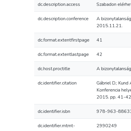
dc.description.access
Szabadon elérhe
dc.description.conference
A bizonytalanság
2015.11.21.
dc.format.extentfirstpage
41
dc.format.extentlastpage
42
dc.host.proctitle
A bizonytalanság 
dc.identifier.citation
Gábriel D.; Kund 
Konferencia hely
2015. pp. 41-4
dc.identifier.isbn
978-963-8863
dc.identifier.mtmt-
2990249