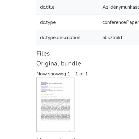
dc.title
Az idénymunkások
dc.type
conferencePaper
dc.type.description
absztrakt
Files
Original bundle
Now showing
1 - 1 of 1