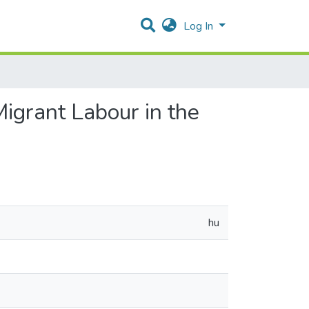
Log In
igrant Labour in the
hu