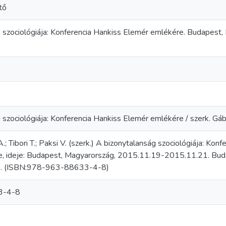
tő
 szociológiája: Konferencia Hankiss Elemér emlékére. Budapest
szociológiája: Konferencia Hankiss Elemér emlékére / szerk. Gábrie
A.; Tibori T.; Paksi V. (szerk.) A bizonytalanság szociológiája: Ko
e, ideje: Budapest, Magyarország, 2015.11.19-2015.11.21. Buda
2. (ISBN:978-963-88633-4-8)
3-4-8