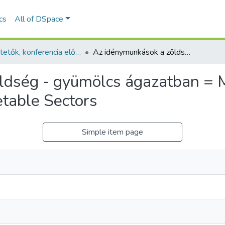
ics
All of DSpace
Ismertetők, konferencia előadás absztraktok - magyar nyelvű (RKI)
Az idénymunkások a zöldség - gyümölcs ágazatban = Migrant Labour in the Fruit Growing and Vegetable Sectors
dség - gyümölcs ágazatban = M
table Sectors
Simple item page