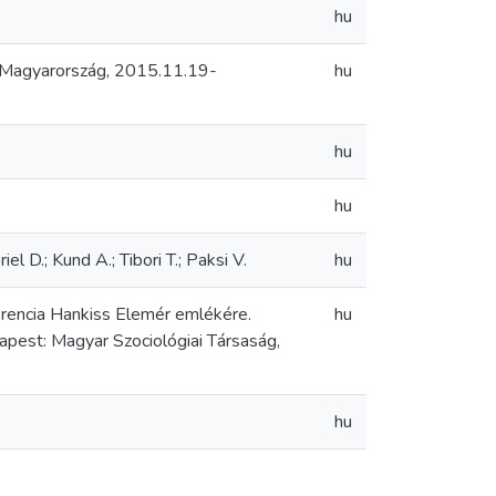
hu
, Magyarország, 2015.11.19-
hu
hu
hu
l D.; Kund A.; Tibori T.; Paksi V.
hu
nferencia Hankiss Elemér emlékére.
hu
pest: Magyar Szociológiai Társaság,
hu