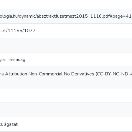
iologia.hu/dynamic/absztraktfuzetmszt2015_1116.pdf#page=41
le.net/11155/1077
iai Társaság
s Attribution Non-Commercial No Derivatives (CC-BY-NC-ND-4
s ágazat