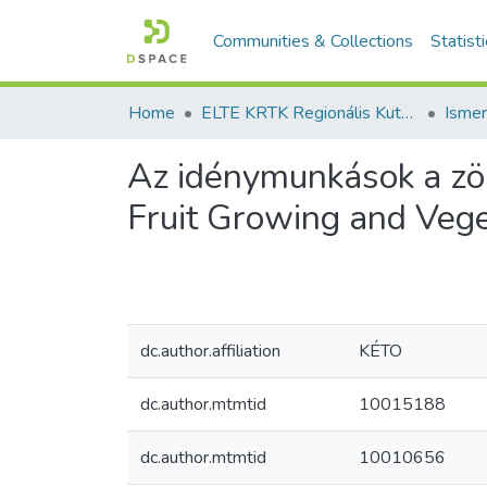
Communities & Collections
Statist
Home
ELTE KRTK Regionális Kutatások Intézete
Az idénymunkások a zöl
Fruit Growing and Vege
dc.author.affiliation
KÉTO
dc.author.mtmtid
10015188
dc.author.mtmtid
10010656