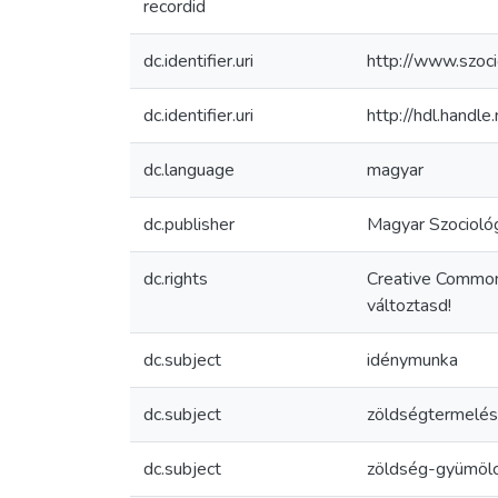
recordid
dc.identifier.uri
http://www.szoc
dc.identifier.uri
http://hdl.hand
dc.language
magyar
dc.publisher
Magyar Szociológ
dc.rights
Creative Common
változtasd!
dc.subject
idénymunka
dc.subject
zöldségtermelés
dc.subject
zöldség-gyümölc