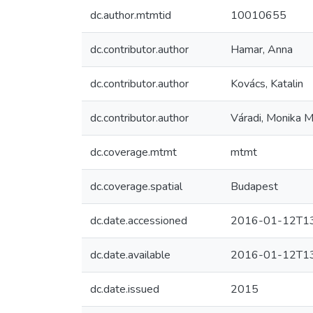
dc.author.mtmtid
10010655
dc.contributor.author
Hamar, Anna
dc.contributor.author
Kovács, Katalin
dc.contributor.author
Váradi, Monika M
dc.coverage.mtmt
mtmt
dc.coverage.spatial
Budapest
dc.date.accessioned
2016-01-12T13
dc.date.available
2016-01-12T13
dc.date.issued
2015