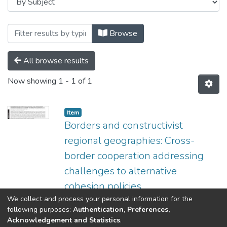
Browsing Ismertetők, konferencia előadá
Browse
All browse results
Now showing
1 - 1 of 1
Item
Borders and constructivist
regional geographies: Cross-
border cooperation addressing
challenges to alternative
cohesion policies
We collect and process your personal information for the
(
Hungarian Geographical Society,
2015
)
following purposes:
Authentication, Preferences,
Scott, James W.
Acknowledgement and Statistics
.