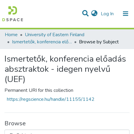
(current)
Log In
Communities & Collections
All of DSpace
Home
University of Eastern Finland
Ismertetők, konferencia előadás absztraktok - idegen nyelvű (UEF)
Browse by Subject
Ismertetők, konferencia előadás
absztraktok - idegen nyelvű
(UEF)
Permanent URI for this collection
https://regscience.hu/handle/11155/1142
Browse