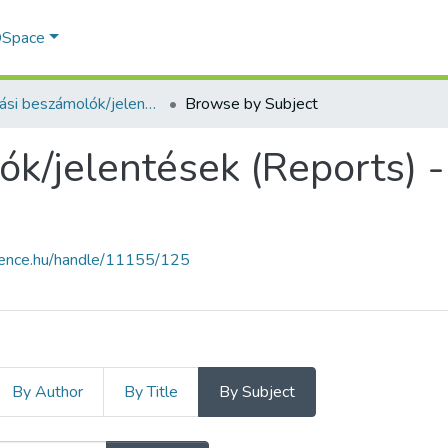
 DSpace
Kutatási beszámolók/jelentések (Reports) - magyar nyelvű (RKI)
Browse by Subject
ók/jelentések (Reports) 
cience.hu/handle/11155/125
By Author
By Title
By Subject