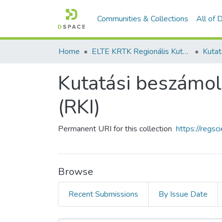
Communities & Collections
All of
Home
ELTE KRTK Regionális Kutatások Intézete
Kutatási beszámol
(RKI)
Permanent URI for this collection
https://regs
Browse
Recent Submissions
By Issue Date