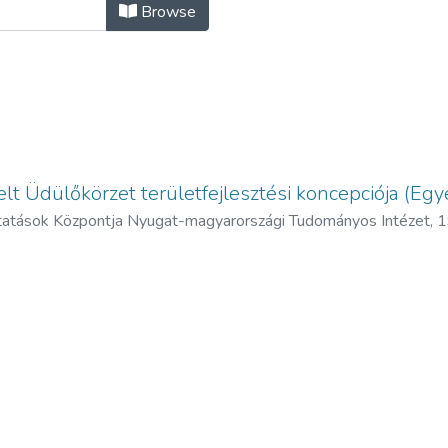
lók/jelentések (Reports) - magyar n
Browse
lt Üdülőkörzet területfejlesztési koncepciója (Egye
tatások Központja Nyugat-magyarországi Tudományos Intézet,
1
János