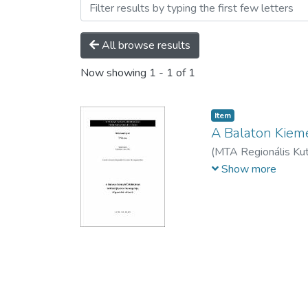
Browsing Kutatási beszámo
All browse results
Now showing
1 - 1 of 1
Item
A Balaton Kieme
(
MTA Regionális Ku
Mihály
;
Rechnitzer, 
Show more