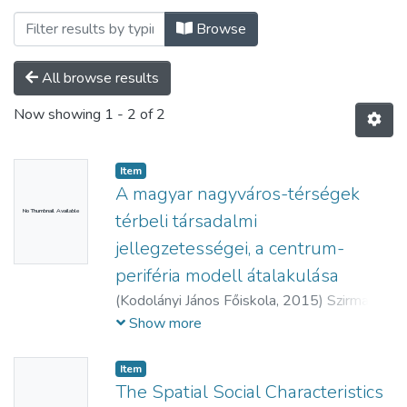
Browsing ELTE Társadalomtudományi Kut
Browse
All browse results
Now showing
1 - 2 of 2
Item
A magyar nagyváros-térségek
No Thumbnail Available
térbeli társadalmi
jellegzetességei, a centrum-
periféria modell átalakulása
(
Kodolányi János Főiskola,
2015
)
Szirmai,
Viktória
;
Ferencz, Zoltán
Show more
Item
The Spatial Social Characteristics