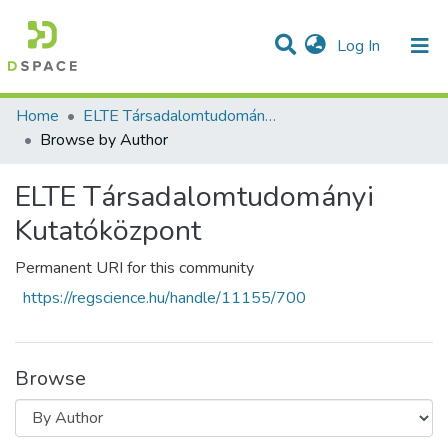
(current)
Log In
Communities & Collections
All of DSpace
Home
ELTE Társadalomtudományi Kutatóközpont
Browse by Author
ELTE Társadalomtudományi
Kutatóközpont
Permanent URI for this community
https://regscience.hu/handle/11155/700
Browse