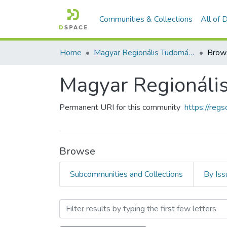
Communities & Collections
All of
Home
Magyar Regionális Tudományi Társaság
Brow
Magyar Regionáli
Permanent URI for this community
https://reg
Browse
Subcommunities and Collections
By Iss
Browsing Magyar Regionáli