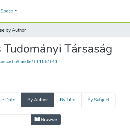
 DSpace
se by Author
s Tudományi Társaság
science.hu/handle/11155/141
ue Date
By Author
By Title
By Subject
s Tudományi Társaság by Author "Ko
Browse