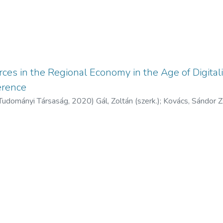
ces in the Regional Economy in the Age of Digitali
erence
 Tudományi Társaság,
2020
)
Gál, Zoltán (szerk.)
;
Kovács, Sándor Zs