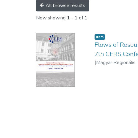
All browse results
Now showing
1 - 1 of 1
Item
Flows of Resour
7th CERS Conf
(
Magyar Regionális