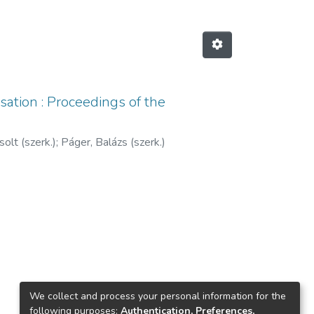
sation : Proceedings of the
olt (szerk.)
;
Páger, Balázs (szerk.)
We collect and process your personal information for the
following purposes:
Authentication, Preferences,