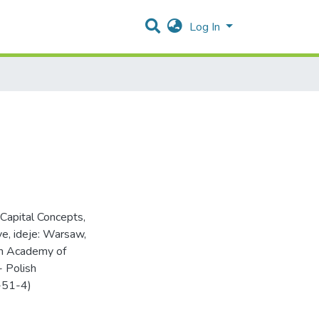
Log In
 Capital Concepts,
ye, ideje: Warsaw,
h Academy of
- Polish
-51-4)