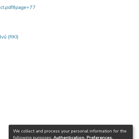
ract.pdf#page=77
lvű (RKI)
We collect and process your personal information for the
following purposes:
Authentication, Preferences,