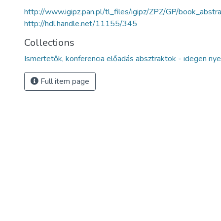
http://www.igipz.pan.pl/tl_files/igipz/ZPZ/GP/book_abst
http://hdl.handle.net/11155/345
Collections
Ismertetők, konferencia előadás absztraktok - idegen nye
Full item page