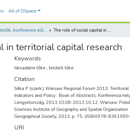
ns
All of DSpace
Ismertetők, konferencia előadás absztraktok - idegen nyelvű (RKI)
The role of social capital in territorial capital research
l in territorial capital research
Keywords
társadalmi tőke
,
területi tőke
Citation
Siłka P (szerk.) Warsaw Regional Forum 2013: Territorial
Indicators and Policy : Book of Abstracts. Konferencia hel
Lengyelország, 2013.10.08-2013.10.12. Warsaw: Polis
Sciences Institute of Geography and Spatial Organization 
Geographical Society, 2013. p. 75. (ISBN:978-8361590
URI