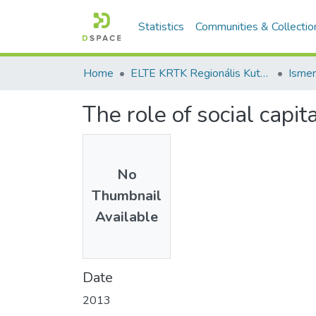
Statistics
Communities & Collectio
Home
ELTE KRTK Regionális Kutatások Intézete
The role of social capita
No
Thumbnail
Available
Date
2013