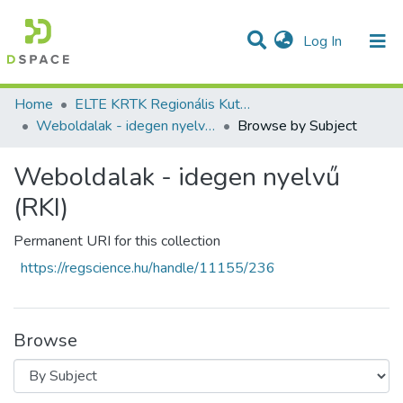
(current)
Log In
Communities & Collections
All of DSpace
Home
ELTE KRTK Regionális Kutatások Intézete
Weboldalak - idegen nyelvű (RKI)
Browse by Subject
Weboldalak - idegen nyelvű
(RKI)
Permanent URI for this collection
https://regscience.hu/handle/11155/236
Browse