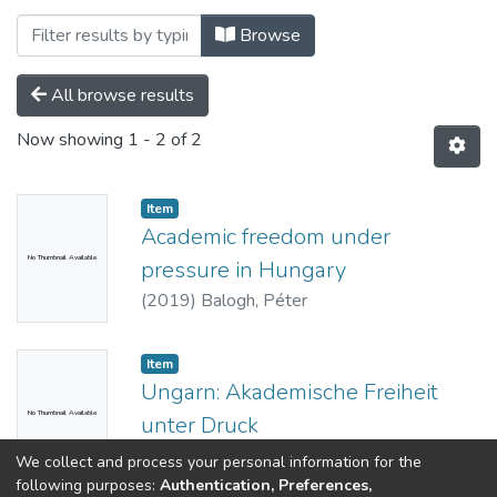
Browsing Weboldalak - idegen nyelvű (
Browse
All browse results
Now showing
1 - 2 of 2
Item
Academic freedom under
No Thumbnail Available
pressure in Hungary
(
2019
)
Balogh, Péter
Item
Ungarn: Akademische Freiheit
No Thumbnail Available
unter Druck
(
2019-09-25
)
Balogh, Péter
We collect and process your personal information for the
following purposes:
Authentication, Preferences,