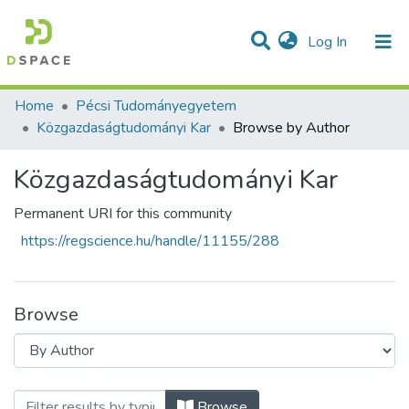
(current)
Log In
Communities & Collections
All of DSpace
Home
Pécsi Tudományegyetem
Közgazdaságtudományi Kar
Browse by Author
Közgazdaságtudományi Kar
Permanent URI for this community
https://regscience.hu/handle/11155/288
Browse
Browsing Közgazdaságtudományi Kar by 
Browse