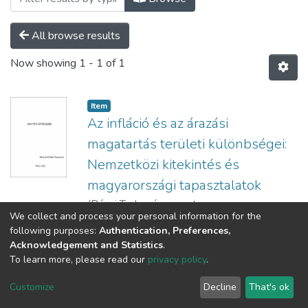
All browse results
Now showing
1 - 1 of 1
Item
Az infláció és az árazási
magatartás területi különbségei:
Nemzetközi kitekintés és
magyarországi tapasztalatok
(
Pécsi Tudományegyetem
We collect and process your personal information for the
Közgazdaságtudományi Kar
following purposes:
Authentication, Preferences,
Gazdálkodástani Doktori Iskola,
2013
)
Acknowledgement and Statistics
.
Zsibók, Zsuzsanna
To learn more, please read our
privacy policy
.
DSpace software
copyright © 2002-2026
LYRASIS
Cookie
Privacy
End User
Send
Customize
Decline
That's ok
settings
policy
Agreement
Feedback