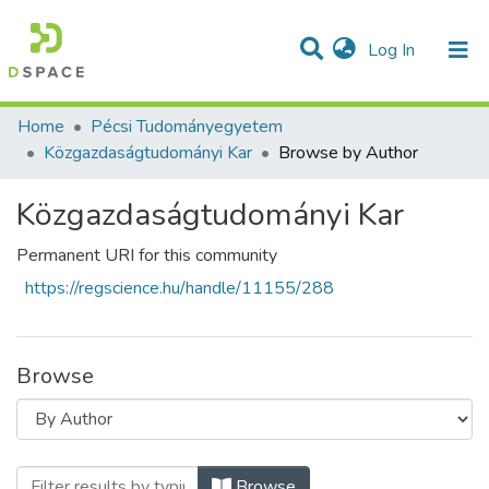
(current)
Log In
Communities & Collections
All of DSpace
Home
Pécsi Tudományegyetem
Közgazdaságtudományi Kar
Browse by Author
Közgazdaságtudományi Kar
Permanent URI for this community
https://regscience.hu/handle/11155/288
Browse
Browsing Közgazdaságtudományi Kar by 
Browse