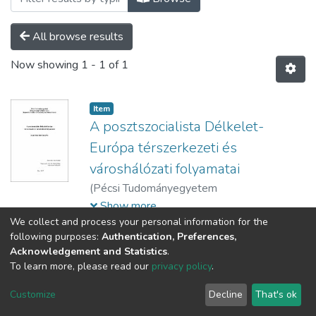
All browse results
Now showing
1 - 1 of 1
Item
A posztszocialista Délkelet-
Európa térszerkezeti és
városhálózati folyamatai
(
Pécsi Tudományegyetem
Közgazdaságtudományi Kar,
2017
)
Rácz,
Show more
Szilárd
We collect and process your personal information for the
following purposes:
Authentication, Preferences,
Acknowledgement and Statistics
.
To learn more, please read our
privacy policy
.
DSpace software
copyright © 2002-2026
LYRASIS
Cookie
Privacy
End User
Send
Customize
Decline
That's ok
settings
policy
Agreement
Feedback