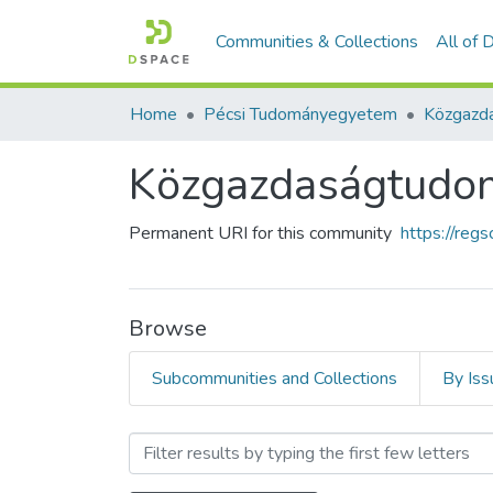
Communities & Collections
All of
Home
Pécsi Tudományegyetem
Közgazd
Közgazdaságtudo
Permanent URI for this community
https://reg
Browse
Subcommunities and Collections
By Iss
Browsing Közgazdaságtudo