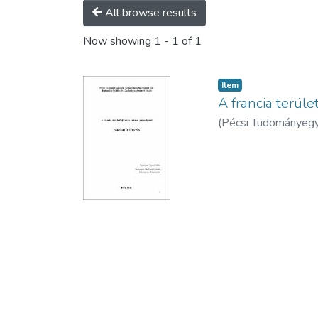
All browse results
Now showing
1 - 1 of 1
Item
A francia terüle
(
Pécsi Tudományegye
Egyed, Ildikó