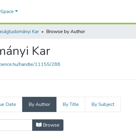
 DSpace
aságtudományi Kar
Browse by Author
mányi Kar
science.hu/handle/11155/288
ue Date
By Author
By Title
By Subject
mányi Kar by Author "Egyed, Ildikó
Browse