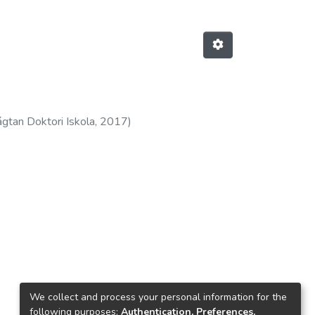
tan Doktori Iskola,
2017
)
We collect and process your personal information for the
following purposes:
Authentication, Preferences,