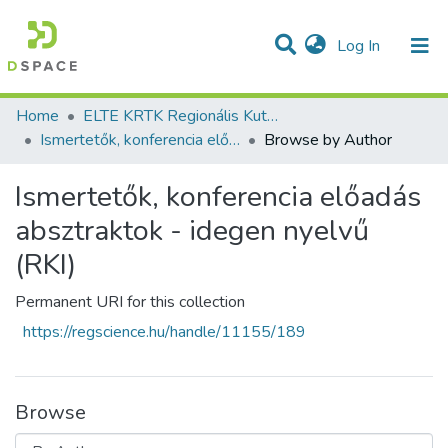
(current)
Log In
Communities & Collections
All of DSpace
Home
ELTE KRTK Regionális Kutatások Intézete
Ismertetők, konferencia előadás absztraktok - idegen nyelvű (RKI)
Browse by Author
Ismertetők, konferencia előadás
absztraktok - idegen nyelvű
(RKI)
Permanent URI for this collection
https://regscience.hu/handle/11155/189
Browse