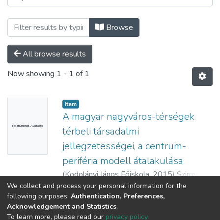
Browsing Tanulmányok - magyar nyelvű (
Browse
All browse results
Now showing
1 - 1 of 1
Item
A magyar nagyváros-térségek
No Thumbnail Available
térbeli társadalmi
jellegzetességei, a centrum-
periféria modell átalakulása
(
Kodolányi János Főiskola,
2015
)
Szirmai,
Viktória
;
Ferencz, Zoltán
We collect and process your personal information for the
Show more
following purposes:
Authentication, Preferences,
Acknowledgement and Statistics
.
To learn more, please read our
privacy policy
.