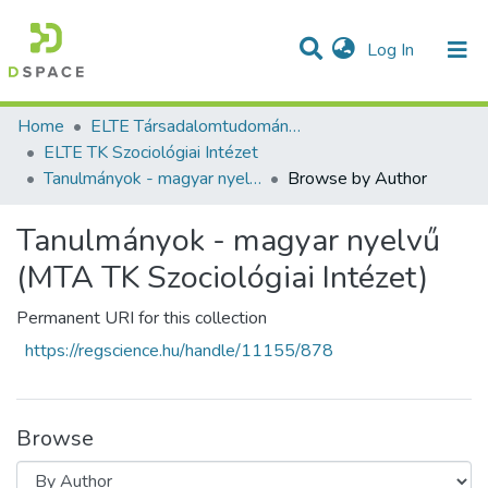
(current)
Log In
Communities & Collections
All of DSpace
Home
ELTE Társadalomtudományi Kutatóközpont
ELTE TK Szociológiai Intézet
Tanulmányok - magyar nyelvű (MTA TK Szociológiai Intézet)
Browse by Author
Tanulmányok - magyar nyelvű
(MTA TK Szociológiai Intézet)
Permanent URI for this collection
https://regscience.hu/handle/11155/878
Browse