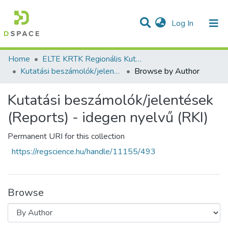
(current)
Log In
Communities & Collections
All of DSpace
Home
ELTE KRTK Regionális Kutatások Intézete
Kutatási beszámolók/jelentések (Reports) - idegen nyelvű (RKI)
Browse by Author
Kutatási beszámolók/jelentések
(Reports) - idegen nyelvű (RKI)
Permanent URI for this collection
https://regscience.hu/handle/11155/493
Browse